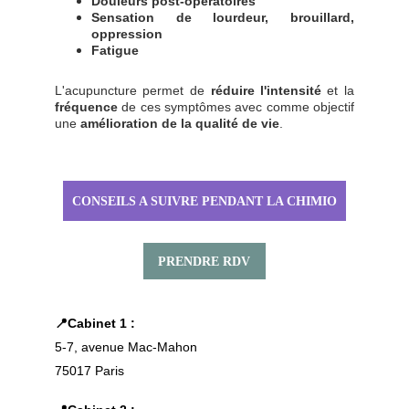
Douleurs post-opératoires
Sensation de lourdeur, brouillard,
oppression
Fatigue
L'acupuncture permet de
réduire l'intensité
et la
fréquence
de ces symptômes avec comme objectif
une
amélioration de la qualité de vie
.
CONSEILS A SUIVRE PENDANT LA CHIMIO
PRENDRE RDV
📍Cabinet 1 : 
5-7, avenue Mac-Mahon
75017 Paris