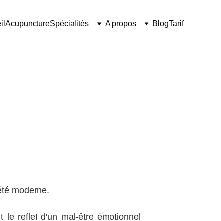
il
Acupuncture
Spécialités
A propos
Blog
Tarif
 
iété moderne.
 le reflet d'un mal-être émotionnel