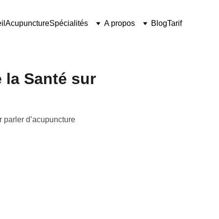
il
Acupuncture
Spécialités
A propos
Blog
Tarif
 la Santé sur
r parler d’acupuncture