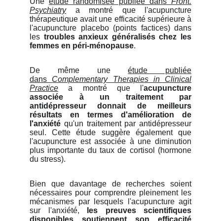
Une
étude randomisée publiée dans
Front.
Psychiatry
a montré que l'acupuncture
thérapeutique avait une efficacité supérieure à
l'acupuncture placebo (points factices) dans
les
troubles anxieux généralisés chez les
femmes en péri-ménopause
.
De même une
étude publiée
dans
Complementary Therapies in Clinical
Practice
a montré que l'
acupuncture
associée à un traitement par
antidépresseur donnait de meilleurs
résultats en termes d'amélioration de
l'anxiété
qu'un traitement par antidépresseur
seul. Cette étude suggère également que
l'acupuncture est associée à une diminution
plus importante du taux de cortisol (hormone
du stress).
Bien que davantage de recherches soient
nécessaires pour comprendre pleinement les
mécanismes par lesquels l'acupuncture agit
sur l'anxiété,
les preuves scientifiques
disponibles soutiennent son efficacité